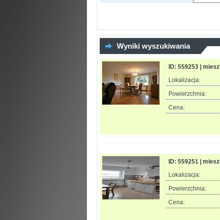
Wyniki wyszukiwania
ID: 559253 | mies
Lokalizacja:
Powierzchnia:
Cena:
ID: 559251 | mies
Lokalizacja:
Powierzchnia:
Cena: