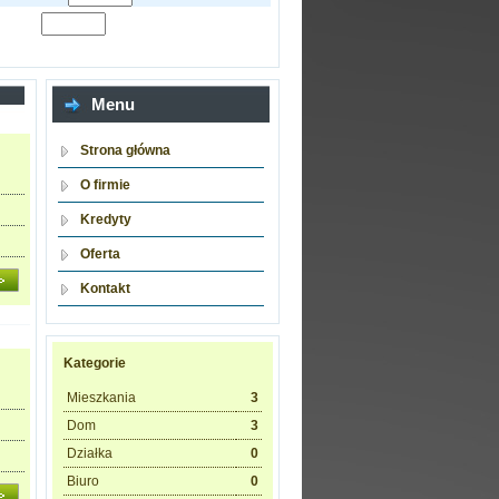
Menu
Strona główna
O firmie
Kredyty
Oferta
Kontakt
Kategorie
Mieszkania
3
Dom
3
Działka
0
Biuro
0