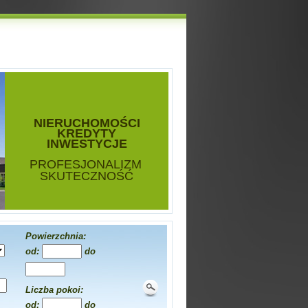
NIERUCHOMOŚCI
KREDYTY
INWESTYCJE
PROFESJONALIZM
SKUTECZNOŚĆ
Powierzchnia:
od:
do
Liczba pokoi:
od:
do