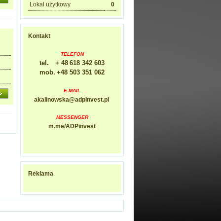
Lokal użytkowy
0
Kontakt
TELEFON
tel.
+ 48
618 342 603
mob.
+48
503 351 062
E-MAIL
akalinowska@adpinvest.pl
MESSENGER
m.me/ADPinvest
Reklama