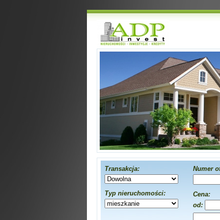
Transakcja:
Numer of
Typ nieruchomości:
Cena:
od: