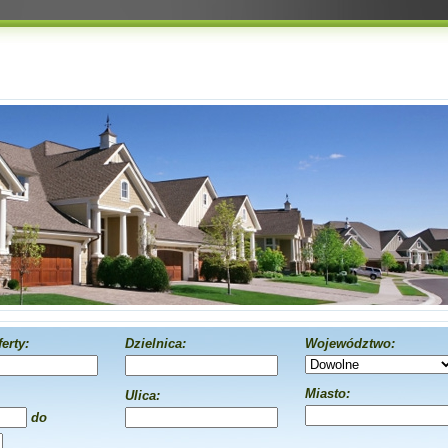
erty:
Dzielnica:
Województwo:
Miasto:
Ulica:
do