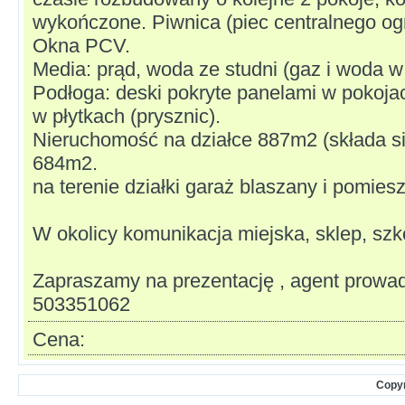
wykończone. Piwnica (piec centralnego og
Okna PCV.
Media: prąd, woda ze studni (gaz i woda w 
Podłoga: deski pokryte panelami w pokojac
w płytkach (prysznic).
Nieruchomość na działce 887m2 (składa si
684m2.
na terenie działki garaż blaszany i pomie
W okolicy komunikacja miejska, sklep, szko
Zapraszamy na prezentację , agent prow
503351062
Cena:
Copyr